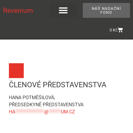
NÁŠ NADAČNÍ
Revenium
FOND
0
Kč
ČLENOVÉ PŘEDSTAVENSTVA
HANA POTMĚŠILOVÁ,
PŘEDSEDKYNĚ PŘEDSTAVENSTVA
HA
**************
@
******
UM.CZ