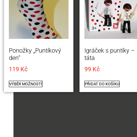
Ponožky „Puntíkový
Igráček s puntíky –
den“
táta
119
Kč
99
Kč
VÝBĚR MOŽNOSTÍ
PŘIDAT DO KOŠÍKU