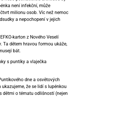
énka není infekční, může
 čtvrt milionu osob. Víc než nemoc
edsudky a nepochopení v jejich
 EFKO-karton z Nového Veselí
ky. Ta dětem hravou formou ukáže,
usejí bát.
pky s puntíky a vlaječka
 Puntíkového dne a osvětových
ukazujeme, že se lidí s lupénkou
 s dětmi o tématu odlišností (nejen