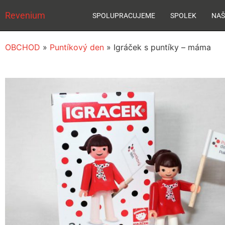
Revenium
SPOLUPRACUJEME
SPOLEK
NAŠ
OBCHOD
»
Puntíkový den
»
Igráček s puntíky – máma