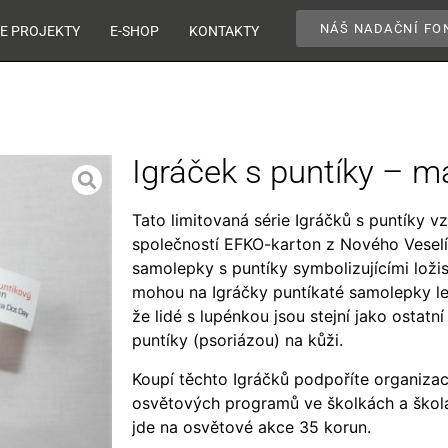
NÁŠ NADAČNÍ FO
E PROJEKTY
E-SHOP
KONTAKTY
Igráček s puntíky – 
Tato limitovaná série Igráčků s puntíky v
společností EFKO-karton z Nového Veselí
samolepky s puntíky symbolizujícími ložis
mohou na Igráčky puntíkaté samolepky le
že lidé s lupénkou jsou stejní jako ostatní
puntíky (psoriázou) na kůži.
Koupí těchto Igráčků podpoříte organiza
osvětových programů ve školkách a škol
jde na osvětové akce 35 korun.