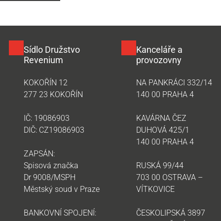
Sídlo Družstvo
Kanceláře a
Revenium
provozovny
KOKOŘÍN 12
NA PANKRÁCI 332/14
277 23 KOKOŘÍN
140 00 PRAHA 4
IČ: 19086903
KAVÁRNA ČEZ
DIČ: CZ19086903
DUHOVÁ 425/1
140 00 PRAHA 4
ZAPSÁN:
Spisová značka
RUSKÁ 99/44
Dr 9008/MSPH
703 00 OSTRAVA –
Městský soud v Praze
VÍTKOVICE
BANKOVNÍ SPOJENÍ:
ČESKOLIPSKÁ 3897