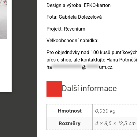
Design a výroba: EFKO-karton
Fota: Gabriela Doleželová
Projekt: Revenium
Velkoobchodní nabídka:
Pro objednávky nad 100 kusů puntíkových
přes e-shop, ale kontaktujte Hanu Potměš
ha
**************
@
******
um.cz
.
Další informace
Hmotnost
0,030 kg
Rozměry
4 × 8,5 × 12,5 cm