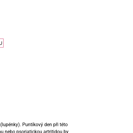
U
(lupénky). Puntíkový den při této
ou nebo psoriatickou artritidou by