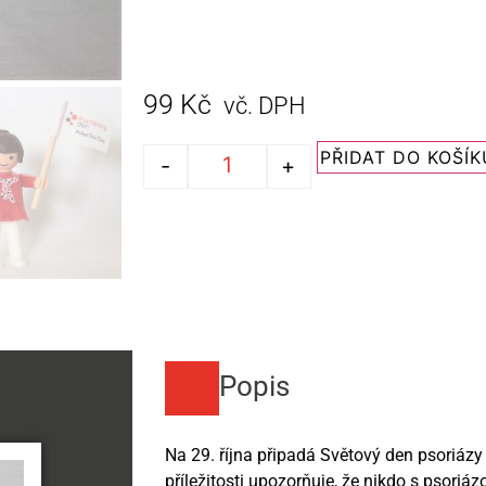
99
Kč
vč. DPH
PŘIDAT DO KOŠÍK
-
+
Popis
Na 29. října připadá Světový den psoriázy 
příležitosti upozorňuje, že nikdo s psoriáz