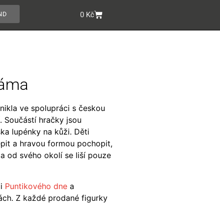
ND
0
Kč
máma
znikla ve spolupráci s českou
. Součástí hračky jsou
ka lupénky na kůži. Děti
pit a hravou formou pochopit,
 a od svého okolí se liší pouze
ci
Puntikového dne
a
ách. Z každé prodané figurky