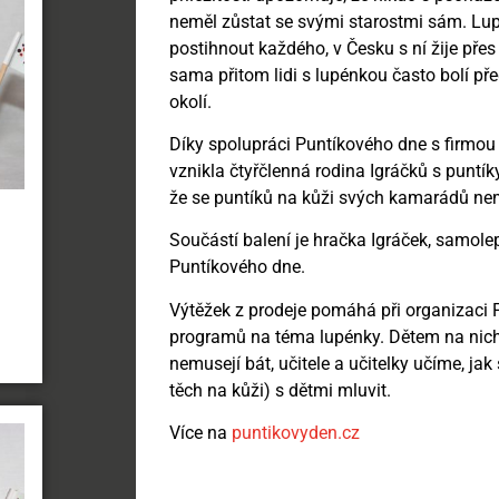
neměl zůstat se svými starostmi sám. Lup
postihnout každého, v Česku s ní žije přes
sama přitom lidi s lupénkou často bolí př
okolí.
Díky spolupráci Puntíkového dne s firmou
vznikla čtyřčlenná rodina Igráčků s puntí
že se puntíků na kůži svých kamarádů nem
Součástí balení je hračka Igráček, samole
Puntíkového dne.
Výtěžek z prodeje pomáhá při organizaci
programů na téma lupénky. Dětem na nich 
nemusejí bát, učitele a učitelky učíme, jak
těch na kůži) s dětmi mluvit.
Více na
puntikovyden.cz