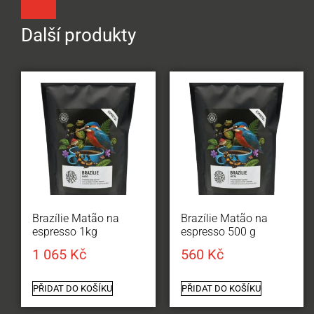
Další produkty
Brazílie Matão na
Brazílie Matão na
espresso 1kg
espresso 500 g
1 065
Kč
560
Kč
PŘIDAT DO KOŠÍKU
PŘIDAT DO KOŠÍKU