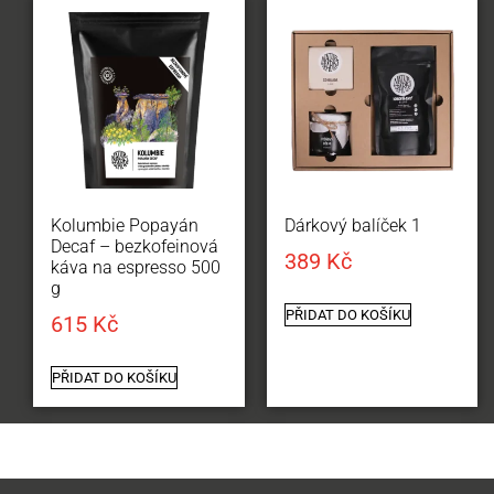
Kolumbie Popayán
Dárkový balíček 1
Decaf – bezkofeinová
389
Kč
káva na espresso 500
g
PŘIDAT DO KOŠÍKU
615
Kč
PŘIDAT DO KOŠÍKU