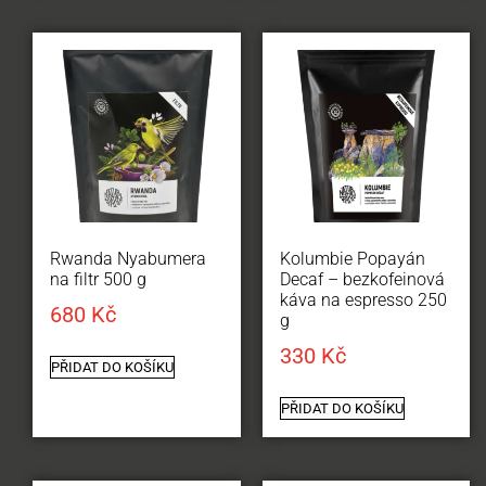
Rwanda Nyabumera
Kolumbie Popayán
na filtr 500 g
Decaf – bezkofeinová
káva na espresso 250
680
Kč
g
330
Kč
PŘIDAT DO KOŠÍKU
PŘIDAT DO KOŠÍKU