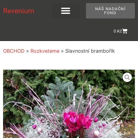
NÁŠ NADAČNÍ
Revenium
FOND
0
Kč
OBCHOD
»
Rozkveteme
»
Slavnostní brambořík