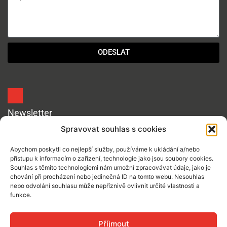
ODESLAT
Newsletter
Spravovat souhlas s cookies
Abychom poskytli co nejlepší služby, používáme k ukládání a/nebo
přístupu k informacím o zařízení, technologie jako jsou soubory cookies.
Souhlas s těmito technologiemi nám umožní zpracovávat údaje, jako je
Souhlasím se zpracováním mých osobních údajů
chování při procházení nebo jedinečná ID na tomto webu. Nesouhlas
nebo odvolání souhlasu může nepříznivě ovlivnit určité vlastnosti a
Reveniem za účelem:posílání e-mailových novinek (je
funkce.
možné se kdykoliv odhlásit).
Přihlásit
Příjmout