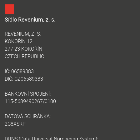
Sídlo Revenium, z. s.
REVENIUM, Z. S.
KOKOŘÍN 12
277 23 KOKOŘÍN
CZECH REPUBLIC
IČ: 06589383
DIČ: CZ06589383
BANKOVNÍ SPOJENÍ:
115-5689490267/0100
DATOVÁ SCHRÁNKA:
2C8XSRP
DUNS (Data Universal Numbering System):