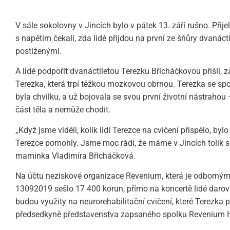
V sále sokolovny v Jincích bylo v pátek 13. září rušno. Při
s napětím čekali, zda lidé přijdou na první ze šňůry dvanác
postiženými.
A lidé podpořit dvanáctiletou Terezku Břicháčkovou přišli, z
Terezka, která trpí těžkou mozkovou obrnou. Terezka se sp
byla chvilku, a už bojovala se svou první životní nástrahou
část těla a nemůže chodit.
„Když jsme viděli, kolik lidí Terezce na cvičení přispělo, by
Terezce pomohly. Jsme moc rádi, že máme v Jincích tolik s
maminka Vladimíra Břicháčková.
Na účtu neziskové organizace Revenium, která je odborným
13092019 sešlo 17 400 korun, přímo na koncertě lidé darova
budou využity na neurorehabilitační cvičení, které Terezka 
předsedkyně představenstva zapsaného spolku Revenium 