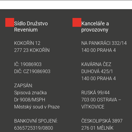
Sídlo Družstvo
Kanceláře a
Revenium
provozovny
KOKOŘÍN 12
NA PANKRÁCI 332/14
277 23 KOKOŘÍN
140 00 PRAHA 4
IČ: 19086903
KAVÁRNA ČEZ
DIČ: CZ19086903
DUHOVÁ 425/1
140 00 PRAHA 4
ZAPSÁN:
Spisová značka
RUSKÁ 99/44
Dr 9008/MSPH
703 00 OSTRAVA –
Městský soud v Praze
VÍTKOVICE
BANKOVNÍ SPOJENÍ:
ČESKOLIPSKÁ 3897
6365725319/0800
276 01 MĚLNÍK