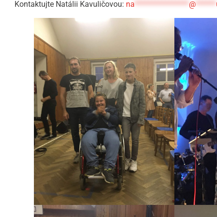
Kontaktujte Natálii Kavuličovou:
na
****************
@
******