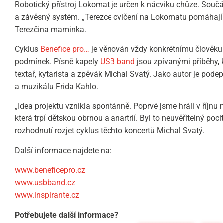
Robotický přístroj Lokomat je určen k nácviku chůze. Součás
a závěsný systém. „Terezce cvičení na Lokomatu pomáhají 
Terezčina maminka.
Cyklus
Benefice pro…
je věnován vždy konkrétnímu člověku a
podmínek. Písně kapely
USB band
jsou zpívanými příběhy, 
textař, kytarista a zpěvák Michal Svatý. Jako autor je pod
a muzikálu Frida Kahlo.
„Idea projektu vznikla spontánně. Poprvé jsme hráli v říjnu
která trpí dětskou obrnou a anartrií. Byl to neuvěřitelný poc
rozhodnutí rozjet cyklus těchto koncertů Michal Svatý.
Další informace najdete na:
www.beneficepro.cz
www.usbband.cz
www.inspirante.cz
Potřebujete další informace?