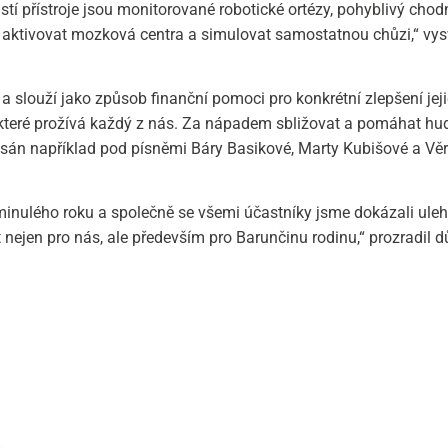
tí přístroje jsou monitorované robotické ortézy, pohyblivý chod
aktivovat mozková centra a simulovat samostatnou chůzi,“ vysv
 slouží jako způsob finanční pomoci pro konkrétní zlepšení jeji
které prožívá každý z nás. Za nápadem sbližovat a pomáhat hud
epsán například pod písněmi Báry Basikové, Marty Kubišové a Vě
 minulého roku a společně se všemi účastníky jsme dokázali ulehč
it nejen pro nás, ale především pro Barunčinu rodinu,“ prozradil 