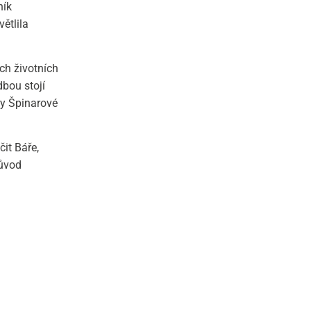
ník
ětlila
ch životních
bou stojí
ry Špinarové
it Báře,
důvod