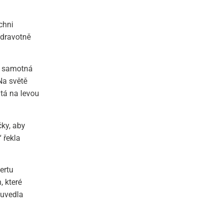
chni
zdravotně
 i samotná
Na světě
utá na levou
čky, aby
 řekla
ertu
, které
 uvedla