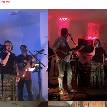
um.cz