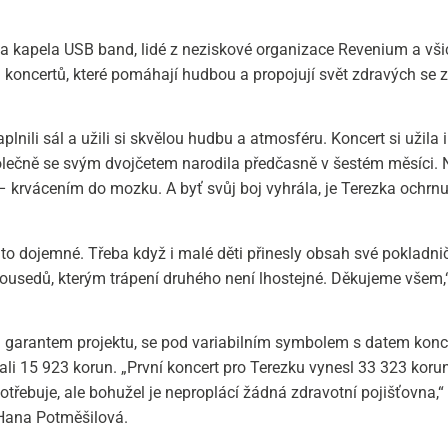
jela kapela USB band, lidé z neziskové organizace Revenium a vši
ti koncertů, které pomáhají hudbou a propojují svět zdravých se 
aplnili sál a užili si skvělou hudbu a atmosféru. Koncert si užila
olečně se svým dvojčetem narodila předčasně v šestém měsíci. 
 – krvácením do mozku. A byť svůj boj vyhrála, je Terezka ochrn
lo to dojemné. Třeba když i malé děti přinesly obsah své pokladni
ousedů, kterým trápení druhého není lhostejné. Děkujeme všem,“
 garantem projektu, se pod variabilním symbolem s datem konc
li 15 923 korun. „První koncert pro Terezku vynesl 33 323 korun
potřebuje, ale bohužel je neproplácí žádná zdravotní pojišťovna,“
Hana Potměšilová.