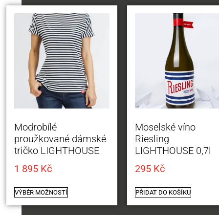
Modrobílé
Moselské víno
proužkované dámské
Riesling
tričko LIGHTHOUSE
LIGHTHOUSE 0,7l
1 895
Kč
295
Kč
VÝBĚR MOŽNOSTÍ
PŘIDAT DO KOŠÍKU