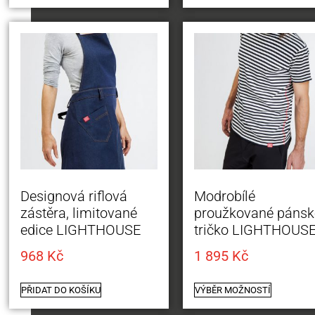
Designová riflová
Modrobílé
zástěra, limitované
proužkované pánsk
edice LIGHTHOUSE
tričko LIGHTHOUS
968
Kč
1 895
Kč
PŘIDAT DO KOŠÍKU
VÝBĚR MOŽNOSTÍ