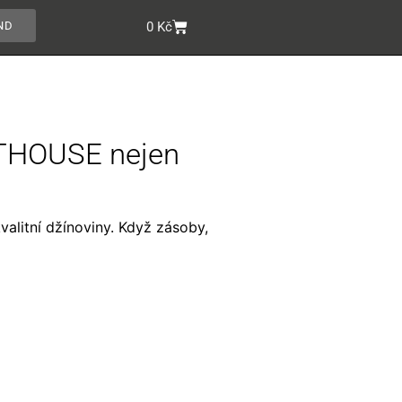
ND
0
Kč
HTHOUSE nejen
alitní džínoviny. Když zásoby,