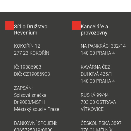
Sídlo Družstvo
Kanceláře a
Revenium
provozovny
KOKOŘÍN 12
NA PANKRÁCI 332/14
277 23 KOKOŘÍN
140 00 PRAHA 4
IČ: 19086903
KAVÁRNA ČEZ
DIČ: CZ19086903
DUHOVÁ 425/1
140 00 PRAHA 4
ZAPSÁN:
Spisová značka
RUSKÁ 99/44
Dr 9008/MSPH
703 00 OSTRAVA –
Městský soud v Praze
VÍTKOVICE
BANKOVNÍ SPOJENÍ:
ČESKOLIPSKÁ 3897
6365725319/0800
276 01 MĚLNÍK