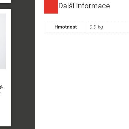
Další informace
Hmotnost
0,9 kg
é
E