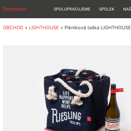
Revenium
SPOLUPRACUJEME
SPOLEK
NAŠ
OBCHOD
»
LIGHTHOUSE
»
Pikniková taška LIGHTHOUSE 