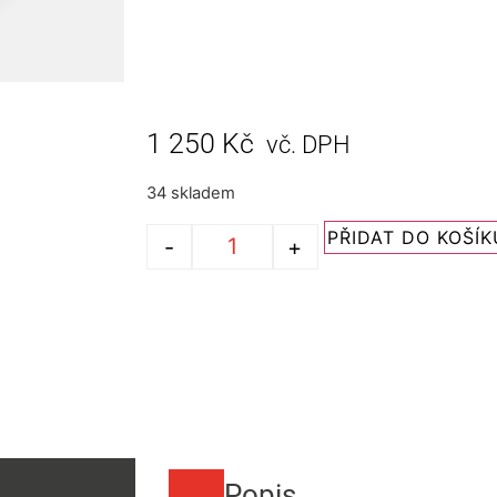
1 250
Kč
vč. DPH
34 skladem
PŘIDAT DO KOŠÍK
-
+
Popis