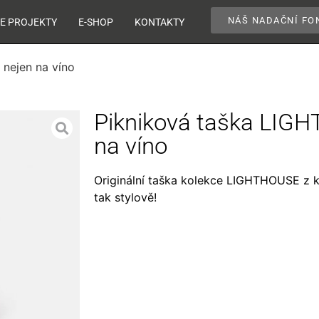
NÁŠ NADAČNÍ FO
E PROJEKTY
E-SHOP
KONTAKTY
nejen na víno
Pikniková taška LIG
na víno
Originální taška kolekce LIGHTHOUSE z kv
tak stylově!