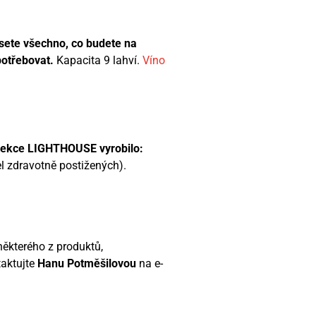
nesete všechno, co budete na
potřebovat.
Kapacita 9 lahví.
Víno
olekce LIGHTHOUSE vyrobilo:
l zdravotně postižených).
některého z produktů,
taktujte
Hanu Potměšilovou
na e-