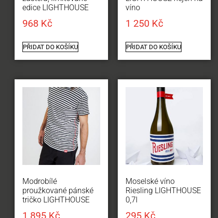
edice LIGHTHOUSE
víno
968
Kč
1 250
Kč
PŘIDAT DO KOŠÍKU
PŘIDAT DO KOŠÍKU
Modrobílé
Moselské víno
proužkované pánské
Riesling LIGHTHOUSE
tričko LIGHTHOUSE
0,7l
1 895
Kč
295
Kč