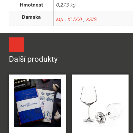
Hmotnost
0,273 kg
Damska
M/L
,
XL/XXL
,
XS/S
Další produkty