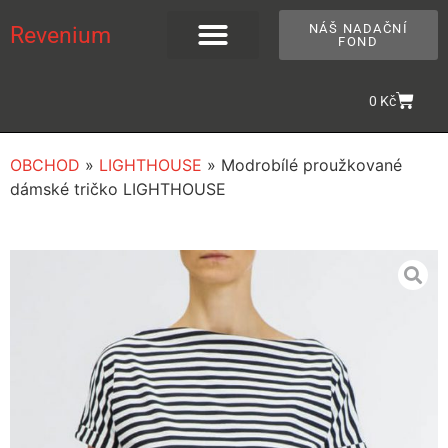
NÁŠ NADAČNÍ
Revenium
FOND
0
Kč
OBCHOD
»
LIGHTHOUSE
»
Modrobílé proužkované
dámské tričko LIGHTHOUSE