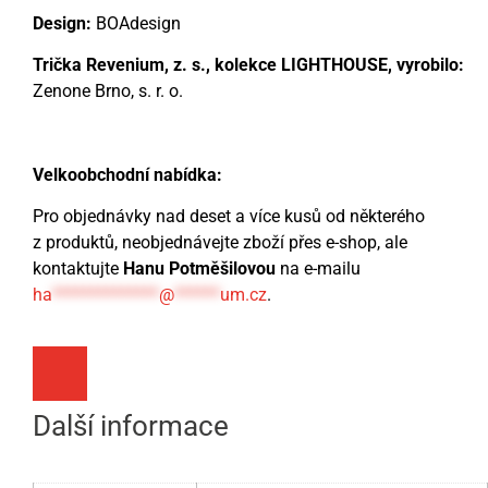
Design:
BOAdesign
Trička Revenium, z. s., kolekce LIGHTHOUSE, vyrobilo:
Zenone Brno, s. r. o.
Velkoobchodní nabídka:
Pro objednávky nad deset a více kusů od některého
z produktů, neobjednávejte zboží přes e-shop, ale
kontaktujte
Hanu Potměšilovou
na e-mailu
ha
**************
@
******
um.cz
.
Další informace