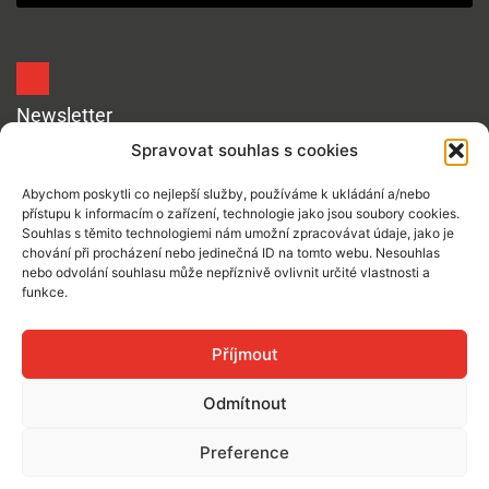
Newsletter
Spravovat souhlas s cookies
Abychom poskytli co nejlepší služby, používáme k ukládání a/nebo
přístupu k informacím o zařízení, technologie jako jsou soubory cookies.
Souhlas s těmito technologiemi nám umožní zpracovávat údaje, jako je
Souhlasím se zpracováním mých osobních údajů
chování při procházení nebo jedinečná ID na tomto webu. Nesouhlas
nebo odvolání souhlasu může nepříznivě ovlivnit určité vlastnosti a
Reveniem za účelem:posílání e-mailových novinek (je
funkce.
možné se kdykoliv odhlásit).
Přihlásit
Příjmout
Odmítnout
Platební bránu poskytuje:
Preference