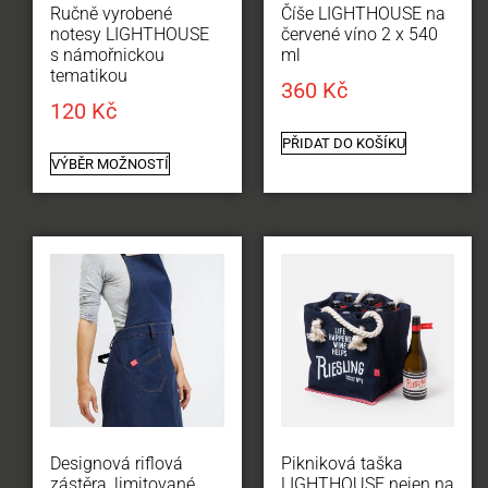
Ručně vyrobené
Číše LIGHTHOUSE na
notesy LIGHTHOUSE
červené víno 2 x 540
s námořnickou
ml
tematikou
360
Kč
120
Kč
PŘIDAT DO KOŠÍKU
VÝBĚR MOŽNOSTÍ
Designová riflová
Pikniková taška
zástěra, limitované
LIGHTHOUSE nejen na